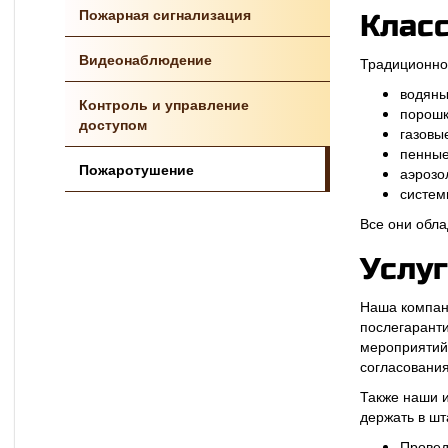
Пожарная сигнализация
Клас
Видеонаблюдение
Традиционно
водяны
Контроль и управление
порошк
доступом
газовы
пенные
Пожаротушение
аэрозо
систем
Все они обл
Услу
Наша компани
послегарант
мероприятий 
согласования
Также наши 
держать в шт
Провед