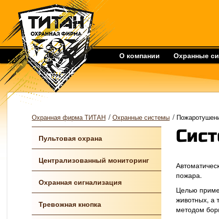
О компании
Охранные с
/
/
Охранная фирма ТИТАН
Охранные системы
Пожаротушен
Сис
Пультовая охрана
Централизованный мониторинг
Автоматичес
пожара.
Охранная сигнализация
Целью приме
животных, а
Тревожная кнопка
методом бор