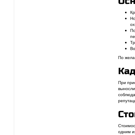
Осн
Кр
Но
ох
По
пе
Тр
Во
По жела
Кад
При при
выносли
соблюда
репутац
Сто
Стоимос
одним и