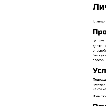
Ли
Главная
Про
Защита 
должен 
опасной
быть ун
способн
Усл
Подразд
граждан
найти ч
Возможн