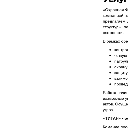
«Охранная Ф
компанией н
предлагаем ш
структуры, 
сложности.
В рамках об
контро
четкую
патрул
охрану
защиту
взаимо
провед
Работа начи
возможные у
актов. Осуще
угроз.
«ТИТАН» - 
Команде про