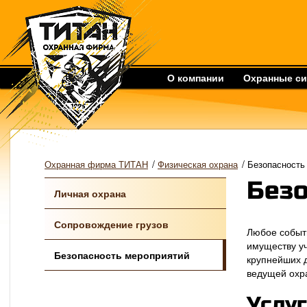
О компании
Охранные с
/
/
Охранная фирма ТИТАН
Физическая охрана
Безопасность
Безо
Личная охрана
Сопровождение грузов
Любое событи
имуществу у
Безопасность мероприятий
крупнейших 
ведущей охр
Услу