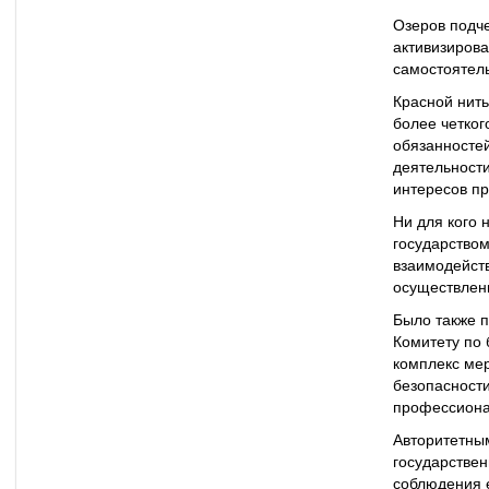
Озеров подч
активизирова
самостоятель
Красной нить
более четког
обязанностей
деятельности
интересов пр
Ни для кого 
государство
взаимодейств
осуществлени
Было также п
Комитету по
комплекс мер
безопасности
профессиона
Авторитетным
государстве
соблюдения 