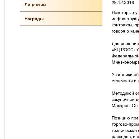
29.12.2016
Лицензии
Некоторые у
Награды
инфраструкту
контракты, п
говоря о кач
Для решения
«КЦ РОСС» бы
Федеральной
Минэкономраз
Участники об
стоимости и
Методикой о
закупочной ц
Макаров. Он
Позицию пре
торгово-пром
технической 
расходов, и 