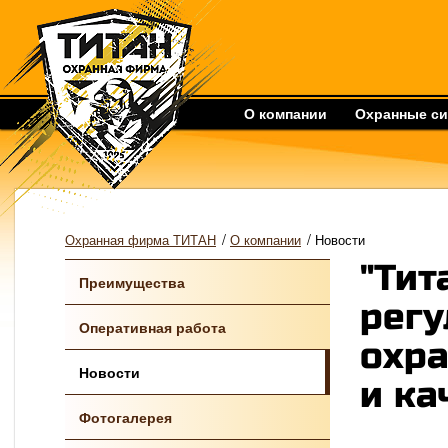
О компании
Охранные с
/
/
Охранная фирма ТИТАН
О компании
Новости
"Тит
Преимущества
регу
Оперативная работа
охра
Новости
и ка
Фотогалерея