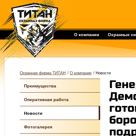
О компании
Охранные с
/
/
Охранная фирма ТИТАН
О компании
Новости
Гене
Преимущества
Дем
Оперативная работа
гот
Новости
боро
Фотогалерея
под