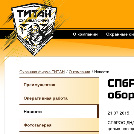
О компании
Охранные с
/
/
Охранная фирма ТИТАН
О компании
Новости
СПб
Преимущества
обо
Оперативная работа
Новости
21.07.2015
СПбРОО ДНД 
Фотогалерея
целью наведе