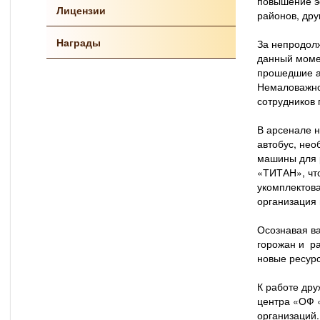
повышение э
Лицензии
районов, др
Награды
За непродол
данный моме
прошедшие а
Немаловажно
сотрудников 
В арсенале 
автобус, не
машины для 
«ТИТАН», чт
укомплектов
организация
Осознавая в
горожан и ра
новые ресур
К работе др
центра «ОФ «
организаций.