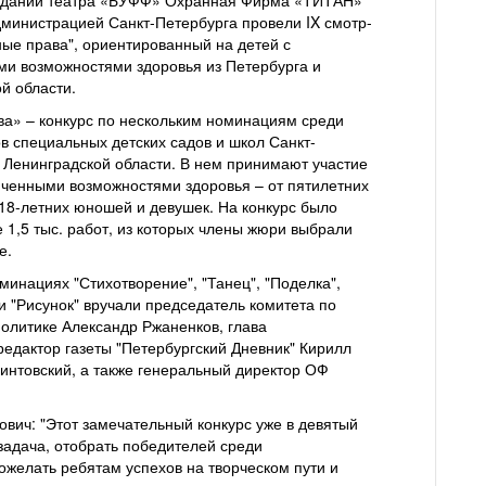
 здании театра «БУФФ» Охранная Фирма «ТИТАН»
министрацией Санкт-Петербурга провели IX смотр-
ные права", ориентированный на детей с
и возможностями здоровья из Петербурга и
й области.
а» – конкурс по нескольким номинациям среди
в специальных детских садов и школ Санкт-
 Ленинградской области. В нем принимают участие
иченными возможностями здоровья – от пятилетних
8-летних юношей и девушек. На конкурс было
 1,5 тыс. работ, из которых члены жюри выбрали
е.
минациях "Стихотворение", "Танец", "Поделка",
и "Рисунок" вручали председатель комитета по
олитике Александр Ржаненков, глава
едактор газеты "Петербургский Дневник" Кирилл
интовский, а также генеральный директор ОФ
ич: "Этот замечательный конкурс уже в девятый
 задача, отобрать победителей среди
ожелать ребятам успехов на творческом пути и