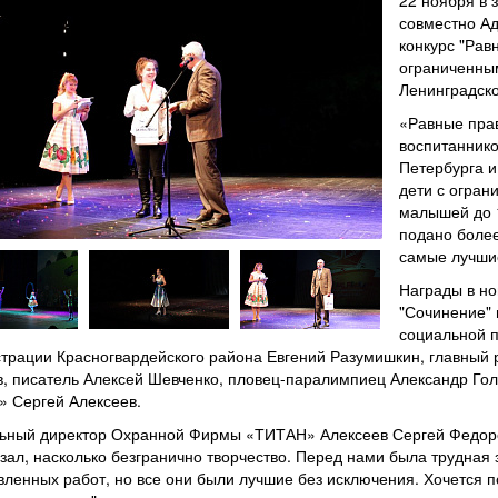
22 ноября в
совместно Ад
конкурс "Рав
ограниченным
Ленинградско
«Равные прав
воспитаннико
Петербурга и
дети с огран
малышей до 1
подано более
самые лучши
Награды в но
"Сочинение" 
социальной п
трации Красногвардейского района Евгений Разумишкин, главный р
, писатель Алексей Шевченко, пловец-паралимпиец Александр Гол
 Сергей Алексеев.
ьный директор Охранной Фирмы «ТИТАН» Алексеев Сергей Федоров
азал, насколько безгранично творчество. Перед нами была трудная
вленных работ, но все они были лучшие без исключения. Хочется п