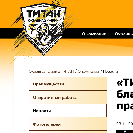
О компании
Охранны
/
/
Охранная фирма ТИТАН
О компании
Новости
«Т
Преимущества
бл
Оперативная работа
пр
Новости
23.11.2
Фотогалерея