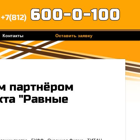
600-0-100
+7(812)
Контакты
Оставить заявку
м партнёром
кта "Равные