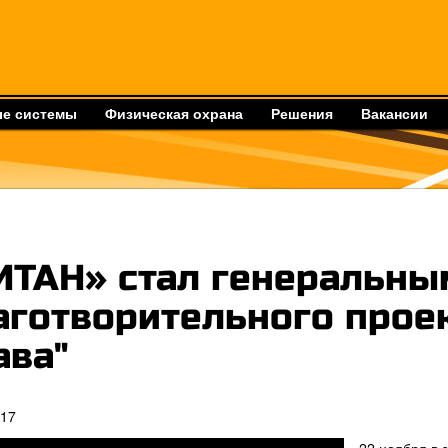
е системы
Физическая охрана
Решения
Вакансии
ИТАН» стал генеральны
аготворительного прое
ава"
017