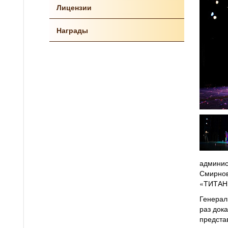
Лицензии
Награды
админис
Смирнов
«ТИТАН»
Генерал
раз док
предста