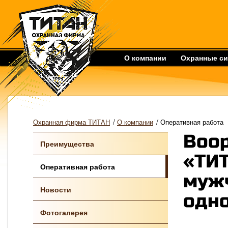
О компании
Охранные с
/
/
Охранная фирма ТИТАН
О компании
Оперативная работа
Воо
Преимущества
«ТИТ
Оперативная работа
мужч
Новости
одно
Фотогалерея