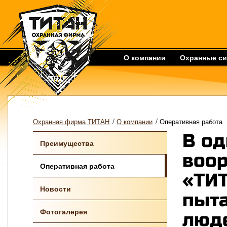
О компании
Охранные с
/
/
Охранная фирма ТИТАН
О компании
Оперативная работа
В од
Преимущества
воо
Оперативная работа
«ТИТ
Новости
пыт
Фотогалерея
люд