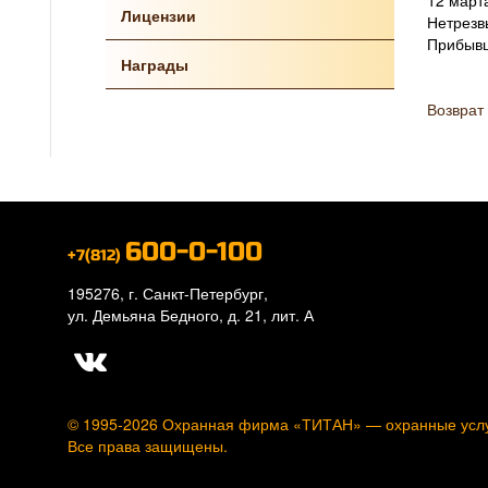
12 март
Лицензии
Нетрезв
Прибывш
Награды
Возврат 
600-0-100
+7(812)
195276, г. Санкт-Петербург,
ул. Демьяна Бедного, д. 21, лит. А
© 1995-2026 Охранная фирма «ТИТАН» —
охранные усл
Все права защищены.