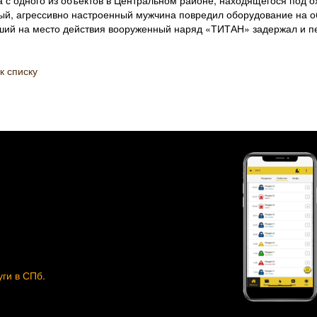
а с одного из объектов в Центральном районе, находящегося под 
ый, агрессивно настроенный мужчина повредил оборудование на об
ий на место действия вооруженный наряд «ТИТАН» задержал и п
к списку
уги в СПб
.