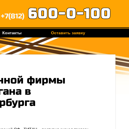
600-0-100
+7(812)
Контакты
Оставить заявку
нной фирмы
гана в
рбурга