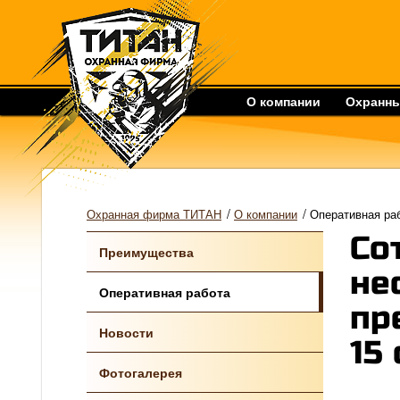
О компании
Охранны
/
/
Охранная фирма ТИТАН
О компании
Оперативная ра
Со
Преимущества
не
Оперативная работа
пр
Новости
15
Фотогалерея