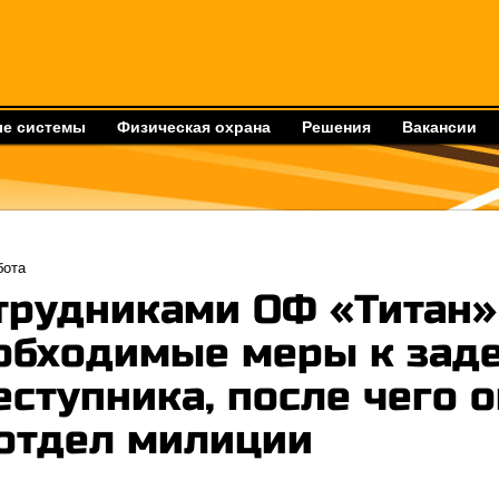
е системы
Физическая охрана
Решения
Вакансии
бота
трудниками ОФ «Титан»
обходимые меры к зад
еступника, после чего 
 отдел милиции