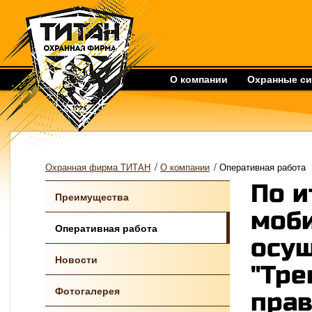
О компании
Охранные с
/
/
Охранная фирма ТИТАН
О компании
Оперативная работа
По и
Преимущества
моби
Оперативная работа
осущ
Новости
"Тре
Фотогалерея
прав